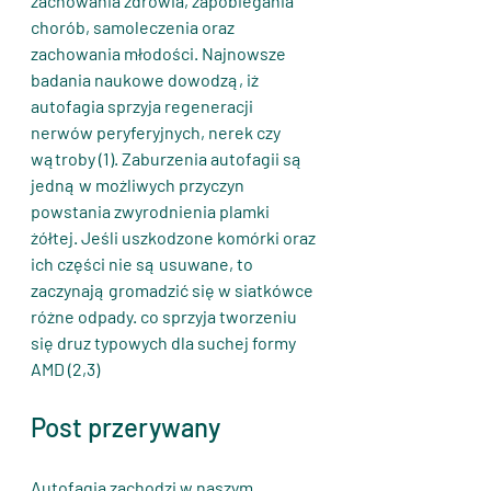
zachowania zdrowia, zapobiegania 
chorób, samoleczenia oraz 
zachowania młodości. Najnowsze 
badania naukowe dowodzą, iż 
autofagia sprzyja regeneracji 
nerwów peryferyjnych, nerek czy 
wątroby (1). Zaburzenia autofagii są 
jedną w możliwych przyczyn 
powstania zwyrodnienia plamki 
żółtej. Jeśli uszkodzone komórki oraz 
ich części nie są usuwane, to 
zaczynają gromadzić się w siatkówce 
różne odpady. co sprzyja tworzeniu 
się druz typowych dla suchej formy 
AMD (2,3)
Post przerywany
Autofagia zachodzi w naszym 