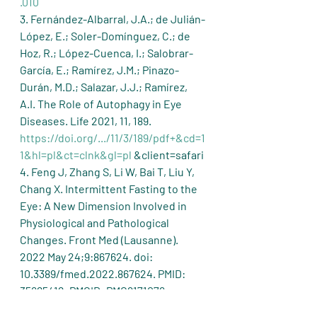
.010
3. Fernández-Albarral, J.A.; de Julián-
López, E.; Soler-Domínguez, C.; de 
Hoz, R.; López-Cuenca, I.; Salobrar-
García, E.; Ramírez, J.M.; Pinazo-
Durán, M.D.; Salazar, J.J.; Ramírez, 
A.I. The Role of Autophagy in Eye 
Diseases. Life 2021, 11, 189. 
https://doi.org/.../11/3/189/pdf+&cd=1
1&hl=pl&ct=clnk&gl=pl
 &client=safari
4. Feng J, Zhang S, Li W, Bai T, Liu Y, 
Chang X. Intermittent Fasting to the 
Eye: A New Dimension Involved in 
Physiological and Pathological 
Changes. Front Med (Lausanne). 
2022 May 24;9:867624. doi: 
10.3389/fmed.2022.867624. PMID: 
35685418; PMCID: PMC9171076.