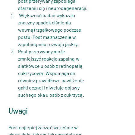
post przerywany zapobiega 
starzeniu się i neurodegeneracji.
 Większość badań wykazała 
znaczny spadek ciśnienia 
wewnątrzgałkowego podczas 
postu. Post ma znaczenie w 
zapobieganiu rozwoju jaskry.
Post przerywany może 
zmniejszyć reakcje zapalną w 
siatkówce u osób z retinopatią 
cukrzycową. Wspomaga on 
również prawidłowe nawilżenie 
gałki ocznej i niweluje objawy 
suchego oka u osób z cukrzycą.
Uwagi
Post najlepiej zacząć wcześnie w 
ciągu dnia, tak aby jak wcześnie go 