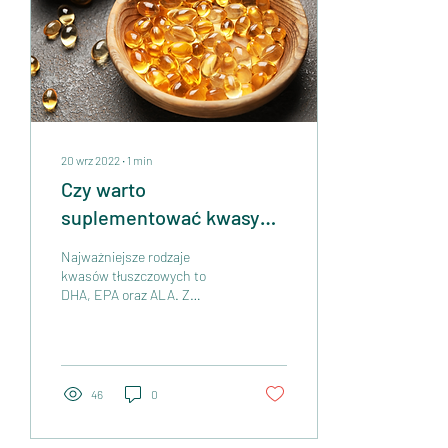
20 wrz 2022
∙
1
min
Czy warto
suplementować kwasy
tłuszczowe Omega-3?
Najważniejsze rodzaje
kwasów tłuszczowych to
DHA, EPA oraz ALA. Z
pośród nich kwasy DHA
warunkują prawidłowy rozwój
mózgu oraz układu...
46
0