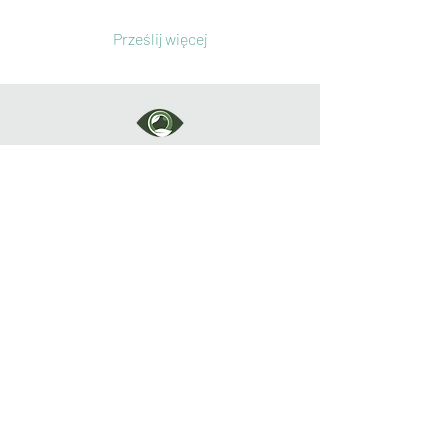
Prześlij więcej
Naturalne Terapie Oczu
KONTAKT
Naturalne Terapie Oczu
Dąbrowszczaków 39 (Salony Optyczne
Premium)
10-542 Olsztyn
Tel:
+48 501-721-022
Email:
naturalneterapieoczu@gmail.com
GODZINY OTWARCIA
Pon.-Pt.: 9:00-16:00