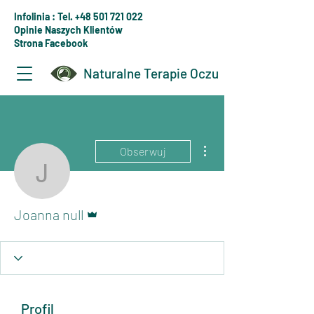
Infolinia : Tel. +48 501 721 022
Opinie Naszych Klientów
Strona Facebook
Naturalne Terapie Oczu
Więcej działań
Obserwuj
Joanna null
Administrator
Joanna null
Profil