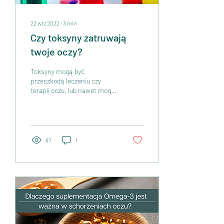
22 wrz 2022
∙
3
min
Czy toksyny zatruwają
twoje oczy?
Toksyny mogą być
przeszkodą leczeniu czy
terapii oczu, lub nawet mogą
być przyczyną choroby oczu.
Toksyny na przykład takie
jak...
87
1