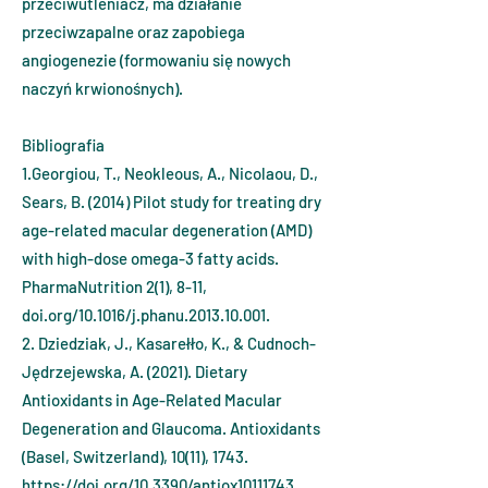
przeciwutleniacz, ma działanie
przeciwzapalne oraz zapobiega
angiogenezie (formowaniu się nowych
naczyń krwionośnych).
Bibliografia
1.Georgiou, T., Neokleous, A., Nicolaou, D.,
Sears, B. (2014) Pilot study for treating dry
age-related macular degeneration (AMD)
with high-dose omega-3 fatty acids.
PharmaNutrition 2(1), 8-11,
doi.org/10.1016/j.phanu.2013.10.001.
2. Dziedziak, J., Kasarełło, K., & Cudnoch-
Jędrzejewska, A. (2021). Dietary
Antioxidants in Age-Related Macular
Degeneration and Glaucoma. Antioxidants
(Basel, Switzerland), 10(11), 1743.
https://doi.org/10.3390/antiox10111743