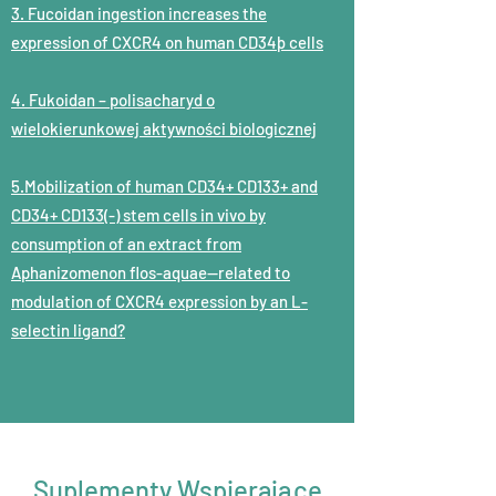
3. Fucoidan ingestion increases the
expression of CXCR4 on human CD34þ cells
4. Fukoidan – polisacharyd o
wielokierunkowej aktywności biologicznej
5.Mobilization of human CD34+ CD133+ and
CD34+ CD133(-) stem cells in vivo by
consumption of an extract from
Aphanizomenon flos-aquae--related to
modulation of CXCR4 expression by an L-
selectin ligand?
Suplementy Wspierające