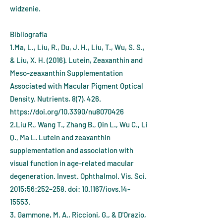
widzenie.
Bibliografia
1.Ma, L., Liu, R., Du, J. H., Liu, T., Wu, S. S.,
& Liu, X. H. (2016). Lutein, Zeaxanthin and
Meso-zeaxanthin Supplementation
Associated with Macular Pigment Optical
Density. Nutrients, 8(7), 426.
https://doi.org/10.3390/nu8070426
2.Liu R., Wang T., Zhang B., Qin L., Wu C., Li
Q., Ma L. Lutein and zeaxanthin
supplementation and association with
visual function in age-related macular
degeneration. Invest. Ophthalmol. Vis. Sci.
2015;56:252–258. doi: 10.1167/iovs.14-
15553.
3. Gammone, M. A., Riccioni, G., & D'Orazio,