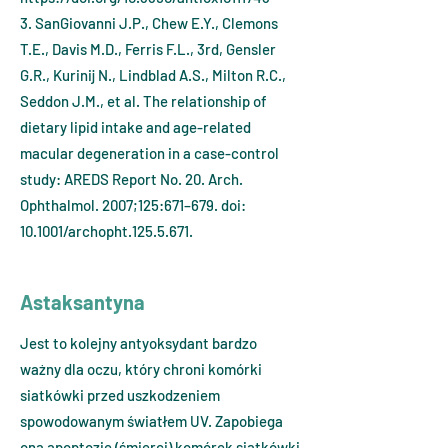
3. SanGiovanni J.P., Chew E.Y., Clemons
T.E., Davis M.D., Ferris F.L., 3rd, Gensler
G.R., Kurinij N., Lindblad A.S., Milton R.C.,
Seddon J.M., et al. The relationship of
dietary lipid intake and age-related
macular degeneration in a case-control
study: AREDS Report No. 20. Arch.
Ophthalmol. 2007;125:671–679. doi:
10.1001/archopht.125.5.671.
Astaksantyna
Jest to kolejny antyoksydant bardzo
ważny dla oczu, który chroni komórki
siatkówki przed uszkodzeniem
spowodowanym światłem UV. Zapobiega
ona apoptozie (śmierci) komórek siatkówki