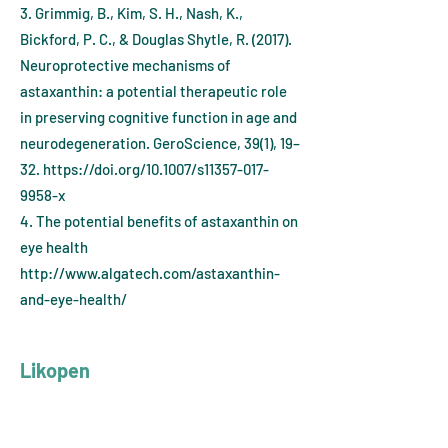
3. Grimmig, B., Kim, S. H., Nash, K.,
Bickford, P. C., & Douglas Shytle, R. (2017).
Neuroprotective mechanisms of
astaxanthin: a potential therapeutic role
in preserving cognitive function in age and
neurodegeneration. GeroScience, 39(1), 19–
32.
https://doi.org/10.1007/s11357-017-
9958-x
4. The potential benefits of astaxanthin on
eye health
http://www.algatech.com/astaxanthin-
and-eye-health/
Likopen
Jest to naturalny pigment z rodziny
karotenów. Występuje on w czerwonych