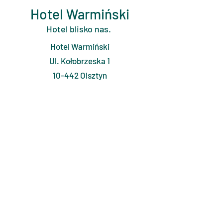
Hotel Warmiński
Hotel blisko nas.
Hotel Warmiński
Ul. Kołobrzeska 1
10-442 Olsztyn
tel.
+48 89 522-14-57
https://www.hotel-
warminski.com.pl/
Naturalne Terapie Oczu
KONTAKT