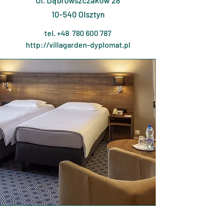
Ul. Dąbrowszczaków 28
10-540 Olsztyn
tel. +48
780 600 787
http://villagarden-dyplomat.pl