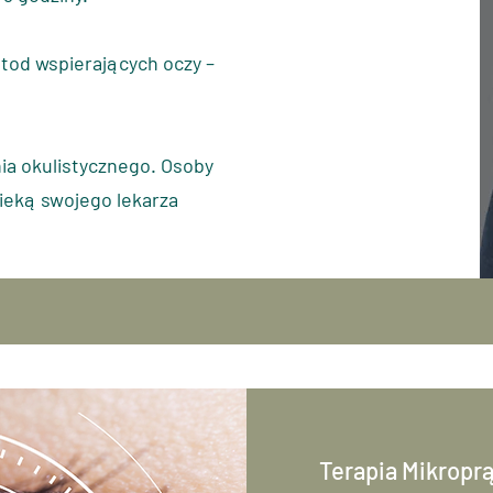
etod wspierających oczy –
nia okulistycznego. Osoby
ieką swojego lekarza
Terapia Mikropr