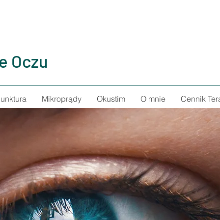
ie Oczu
unktura
Mikroprądy
Okustim
O mnie
Cennik Ter