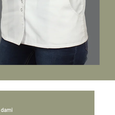
ądami