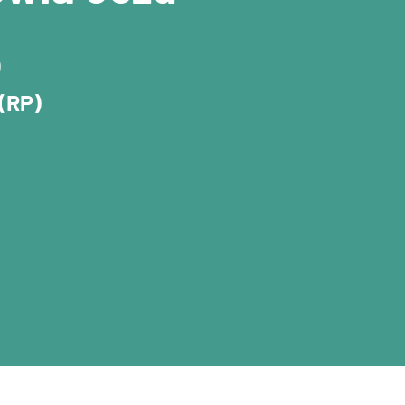
)
(RP)