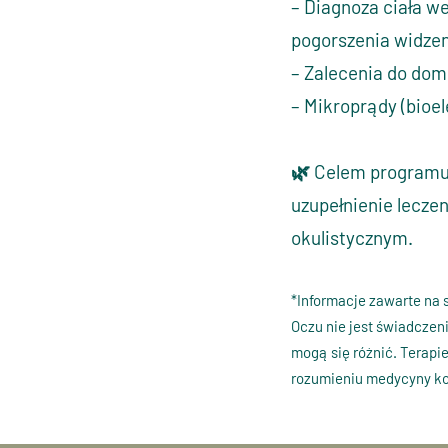
– Diagnoza ciała 
pogorszenia widze
– Zalecenia do dom
– Mikroprądy (bioe
🌿 Celem programu 
uzupełnienie lecze
okulistycznym.
*Informacje zawarte na 
Oczu nie jest świadczeni
mogą się różnić. Terapi
rozumieniu medycyny k