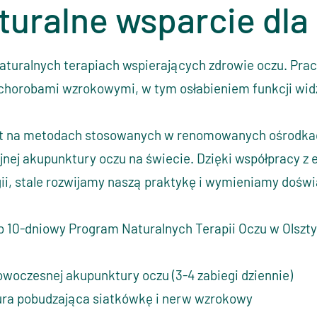
turalne wsparcie dla
 naturalnych terapiach wspierających zdrowie oczu. Pra
chorobami wzrokowymi, w tym osłabieniem funkcji wid
st na metodach stosowanych w renomowanych ośrodk
yjnej akupunktury oczu na świecie. Dzięki współpracy z 
ii, stale rozwijamy naszą praktykę i wymieniamy doświ
b 10-dniowy Program Naturalnych Terapii Oczu w Olszty
owoczesnej akupunktury oczu (3-4
zabiegi
dziennie)
ura pobudzająca siatkówkę i nerw wzrokowy