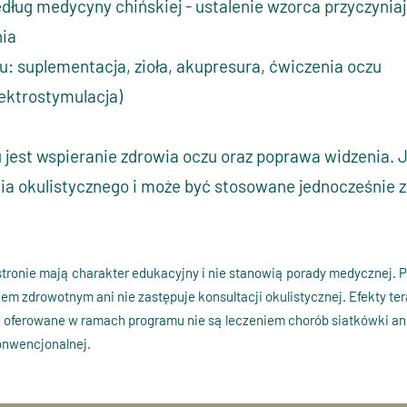
według medycyny
chińskiej - ustalenie wzorca przyczynia
nia
u: suplementacja, zioła,
akupresura, ćwiczenia oczu
lektrostymulacja)
jest wspieranie zdrowia oczu oraz poprawa widzenia. J
nia okulistycznego i może być stosowane jednocześnie 
stronie mają charakter edukacyjny i nie stanowią porady medycznej. 
em zdrowotnym ani nie zastępuje konsultacji okulistycznej. Efekty ter
e oferowane w ramach programu nie są leczeniem chorób siatkówki an
onwencjonalnej.