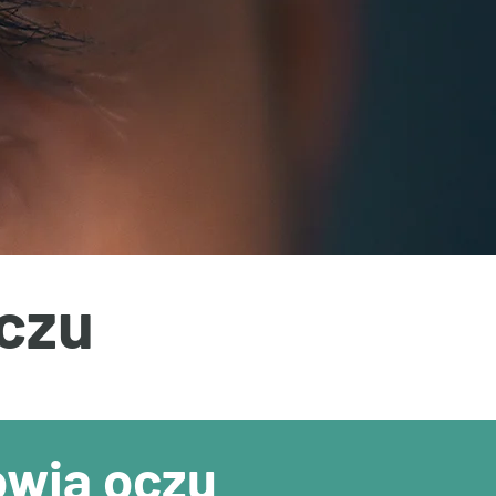
Oczu
owia oczu