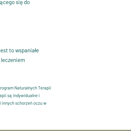
jącego się do
est to wspaniałe
z leczeniem
Program Naturalnych Terapii
apii są indywidualne i
i innych schorzeń oczu w