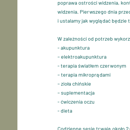
poprawa
ostrości
widzenia, kont
widzenia. Pierwszego dnia prze
i
ustalamy jak wyglądać będzie t
W zależności od potrzeb
wykorz
- akupunktura
– elektroakupunktura
- terapia światłem czerwonym
– terapia mikroprądami
– zioła chińskie
– suplementacja
- ćwiczenia oczu
- dieta
Codzienne sesje trwają około 2-