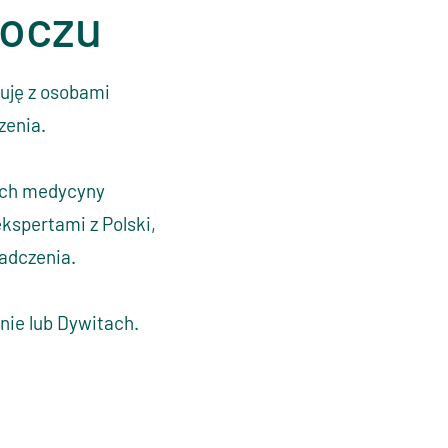
 oczu
cuję z osobami
zenia.
ach medycyny
ekspertami z Polski,
adczenia.
nie lub Dywitach.