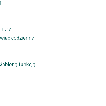
i
iltry
awiać codzienny
słabioną funkcją