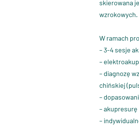
skierowana je
wzrokowych.
W ramach pro
– 3-4 sesje a
– elektroakup
– diagnozę w
chińskiej (pu
– dopasowanie
– akupresurę 
– indywidual