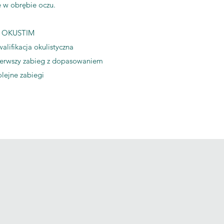
e w obrębie oczu.
 OKUSTIM
walifikacja
okulistyczna
Pierwszy zabieg z dopasowaniem
olejne zabiegi