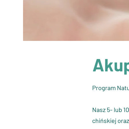
Akup
Program Natur
Nasz 5- lub 1
chińskiej ora