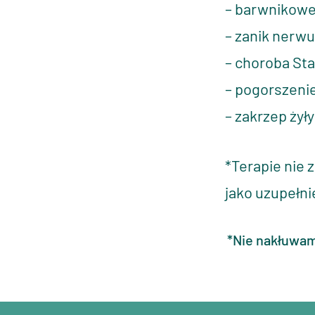
– barwnikowe
– zanik nerw
– choroba St
– pogorszeni
– zakrzep żył
*Terapie nie 
jako uzupełni
*Nie nakłuwam