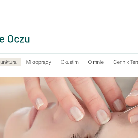
ie Oczu
unktura
Mikroprądy
Okustim
O mnie
Cennik Ter