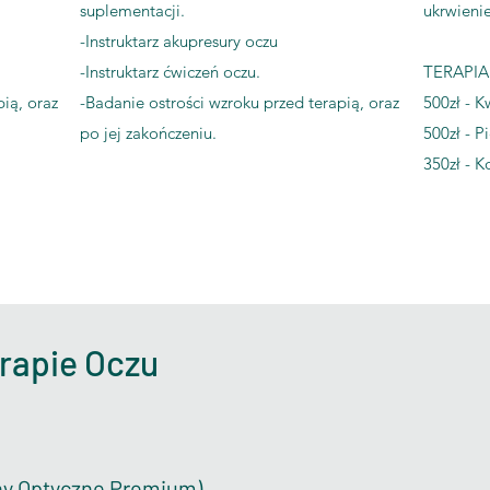
suplementacji.
ukrwieni
-Instruktarz akupresury oczu
-Instruktarz ćwiczeń oczu.
TERAPIA
ią, oraz
-Badanie ostrości wzroku przed terapią, oraz
500zł - K
po jej zakończeniu.
500zł - 
350zł - K
rapie Oczu
ny Optyczne Premium)