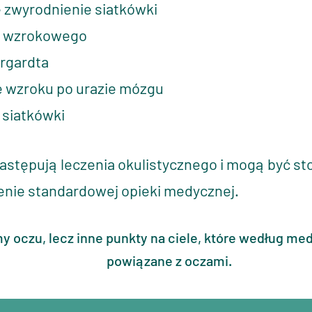
 zwyrodnienie siatkówki
u wzrokowego
argardta
e wzroku po urazie mózgu
y siatkówki
zastępują leczenia okulistycznego i mogą być s
enie standardowej opieki medycznej.
y oczu, lecz inne punkty na ciele, które według me
powiązane z oczami.