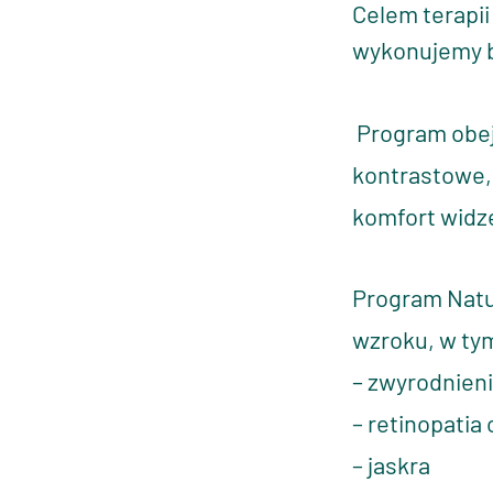
Celem terapii
wykonujemy
b
Program obejm
kontrastowe,
komfort widz
Program Natur
wzroku, w tym
– zwyrodnieni
– retinopatia
– jaskra