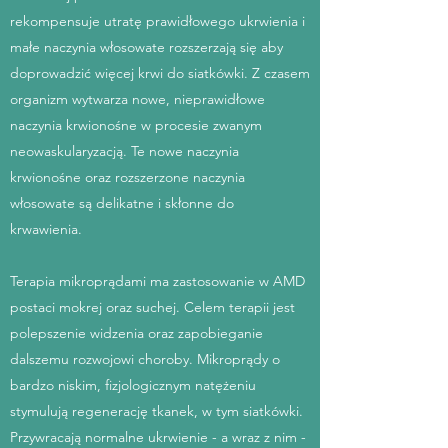
rekompensuje utratę prawidłowego ukrwienia i
małe naczynia włosowate rozszerzają się aby
doprowadzić więcej krwi do siatkówki. Z czasem
organizm wytwarza nowe, nieprawidłowe
naczynia krwionośne w procesie zwanym
neowaskularyzacją. Te nowe naczynia
krwionośne oraz rozszerzone naczynia
włosowate są delikatne i skłonne do
krwawienia.
Terapia mikroprądami ma zastosowanie w AMD
postaci mokrej oraz suchej. Celem terapii jest
polepszenie widzenia oraz zapobieganie
dalszemu rozwojowi choroby. Mikroprądy o
bardzo niskim, fizjologicznym natężeniu
stymulują regenerację tkanek, w tym siatkówki.
Przywracają normalne ukrwienie - a wraz z nim -