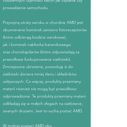
codziennych czynności takich jak czytanie czy
prowadzenie samochodu.
Przyczyną utraty wzroku w chorobie AMD jest
obumieranie komórek zarówno fotoreceptorów
(które odbierają bodźce wzrokowe),
jak i komórek nabłonka barwnikowego
oraz choriokapilarów (które odpowiadają za
prawidłowe funkcjonowanie siatkówki).
Zmniejszone ukrwienie, powoduję iż do
siatkówki dociera mniej tlenu i składników
odżywczych. Co więcej, produkty przemiany
materii również nie mogą być prawidłowo
odprowadzone. Te produkty przemiany materii
odkładają się w małych złogach na siatkówce,
zwanych druzami. Jest to sucha postać AMD.
W mokrej postaci AMD oko